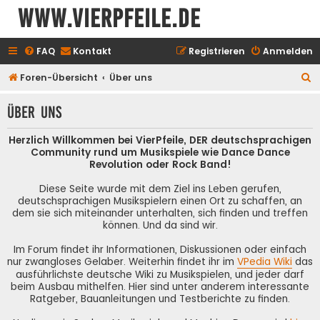
www.vierpfeile.de
FAQ
Kontakt
Registrieren
Anmelden
S
Foren-Übersicht
Über uns
u
Über uns
c
h
Herzlich Willkommen bei VierPfeile, DER deutschsprachigen
e
Community rund um Musikspiele wie Dance Dance
Revolution oder Rock Band!
Diese Seite wurde mit dem Ziel ins Leben gerufen,
deutschsprachigen Musikspielern einen Ort zu schaffen, an
dem sie sich miteinander unterhalten, sich finden und treffen
können. Und da sind wir.
Im Forum findet ihr Informationen, Diskussionen oder einfach
nur zwangloses Gelaber. Weiterhin findet ihr im
VPedia Wiki
das
ausführlichste deutsche Wiki zu Musikspielen, und jeder darf
beim Ausbau mithelfen. Hier sind unter anderem interessante
Ratgeber, Bauanleitungen und Testberichte zu finden.