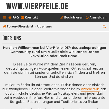
www.vierpfeile.de
FAQ
Kontakt
Registrieren
Anmelden
S
Foren-Übersicht
Über uns
u
Über uns
c
h
Herzlich Willkommen bei VierPfeile, DER deutschsprachigen
e
Community rund um Musikspiele wie Dance Dance
Revolution oder Rock Band!
Diese Seite wurde mit dem Ziel ins Leben gerufen,
deutschsprachigen Musikspielern einen Ort zu schaffen, an
dem sie sich miteinander unterhalten, sich finden und treffen
können. Und da sind wir.
Im Forum findet ihr Informationen, Diskussionen oder einfach
nur zwangloses Gelaber. Weiterhin findet ihr im
VPedia Wiki
das
ausführlichste deutsche Wiki zu Musikspielen, und jeder darf
beim Ausbau mithelfen. Hier sind unter anderem interessante
Ratgeber, Bauanleitungen und Testberichte zu finden.