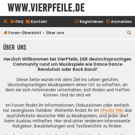
www.vierpfeile.de
FAQ
Kontakt
Registrieren
Anmelden
S
Foren-Übersicht
Über uns
u
Über uns
c
h
Herzlich Willkommen bei VierPfeile, DER deutschsprachigen
e
Community rund um Musikspiele wie Dance Dance
Revolution oder Rock Band!
Diese Seite wurde mit dem Ziel ins Leben gerufen,
deutschsprachigen Musikspielern einen Ort zu schaffen, an
dem sie sich miteinander unterhalten, sich finden und treffen
können. Und da sind wir.
Im Forum findet ihr Informationen, Diskussionen oder einfach
nur zwangloses Gelaber. Weiterhin findet ihr im
VPedia Wiki
das
ausführlichste deutsche Wiki zu Musikspielen, und jeder darf
beim Ausbau mithelfen. Hier sind unter anderem interessante
Ratgeber, Bauanleitungen und Testberichte zu finden.