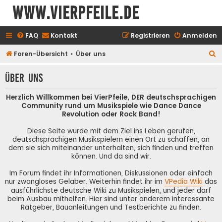
www.vierpfeile.de
FAQ
Kontakt
Registrieren
Anmelden
S
Foren-Übersicht
Über uns
u
Über uns
c
h
Herzlich Willkommen bei VierPfeile, DER deutschsprachigen
e
Community rund um Musikspiele wie Dance Dance
Revolution oder Rock Band!
Diese Seite wurde mit dem Ziel ins Leben gerufen,
deutschsprachigen Musikspielern einen Ort zu schaffen, an
dem sie sich miteinander unterhalten, sich finden und treffen
können. Und da sind wir.
Im Forum findet ihr Informationen, Diskussionen oder einfach
nur zwangloses Gelaber. Weiterhin findet ihr im
VPedia Wiki
das
ausführlichste deutsche Wiki zu Musikspielen, und jeder darf
beim Ausbau mithelfen. Hier sind unter anderem interessante
Ratgeber, Bauanleitungen und Testberichte zu finden.