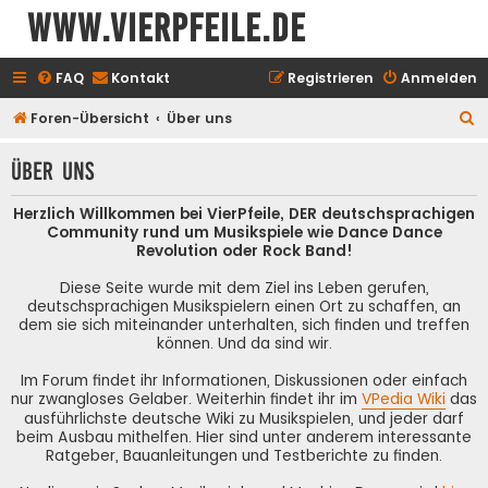
www.vierpfeile.de
FAQ
Kontakt
Registrieren
Anmelden
S
Foren-Übersicht
Über uns
u
Über uns
c
h
Herzlich Willkommen bei VierPfeile, DER deutschsprachigen
e
Community rund um Musikspiele wie Dance Dance
Revolution oder Rock Band!
Diese Seite wurde mit dem Ziel ins Leben gerufen,
deutschsprachigen Musikspielern einen Ort zu schaffen, an
dem sie sich miteinander unterhalten, sich finden und treffen
können. Und da sind wir.
Im Forum findet ihr Informationen, Diskussionen oder einfach
nur zwangloses Gelaber. Weiterhin findet ihr im
VPedia Wiki
das
ausführlichste deutsche Wiki zu Musikspielen, und jeder darf
beim Ausbau mithelfen. Hier sind unter anderem interessante
Ratgeber, Bauanleitungen und Testberichte zu finden.